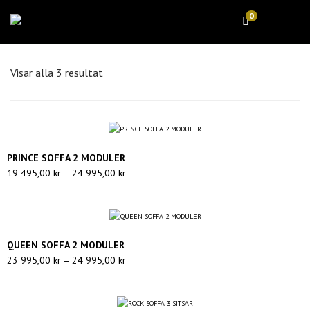
0
Visar alla 3 resultat
PRINCE SOFFA 2 MODULER
Prisintervall:
19 495,00
kr
–
24 995,00
kr
19
495,00 kr
till
24
QUEEN SOFFA 2 MODULER
995,00 kr
Prisintervall:
23 995,00
kr
–
24 995,00
kr
23
995,00 kr
till