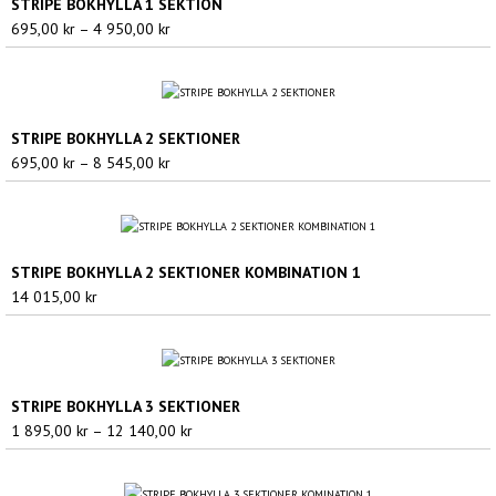
STRIPE BOKHYLLA 1 SEKTION
Prisintervall:
695,00
kr
–
4 950,00
kr
695,00 kr
till
4
950,00 kr
STRIPE BOKHYLLA 2 SEKTIONER
Prisintervall:
695,00
kr
–
8 545,00
kr
695,00 kr
till
8
545,00 kr
STRIPE BOKHYLLA 2 SEKTIONER KOMBINATION 1
14 015,00
kr
STRIPE BOKHYLLA 3 SEKTIONER
Prisintervall:
1 895,00
kr
–
12 140,00
kr
1
895,00 kr