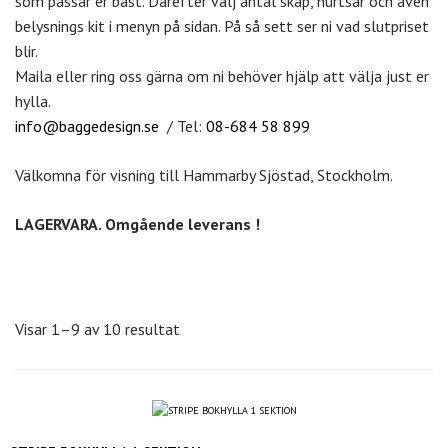
som passar er bäst. Därefter välj antal skåp, hurtsar och även
belysnings kit i menyn på sidan. På så sett ser ni vad slutpriset
blir.
Maila eller ring oss gärna om ni behöver hjälp att välja just er
hylla.
info@baggedesign.se
/ Tel:
08-684 58 899
Välkomna för visning till Hammarby Sjöstad, Stockholm.
LAGERVARA. Omgående leverans !
Visar 1–9 av 10 resultat