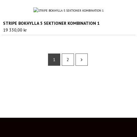
till
19
330,00 kr
STRIPE BOKHYLLA 5 SEKTIONER KOMBINATION 1
19 330,00
kr
1
2