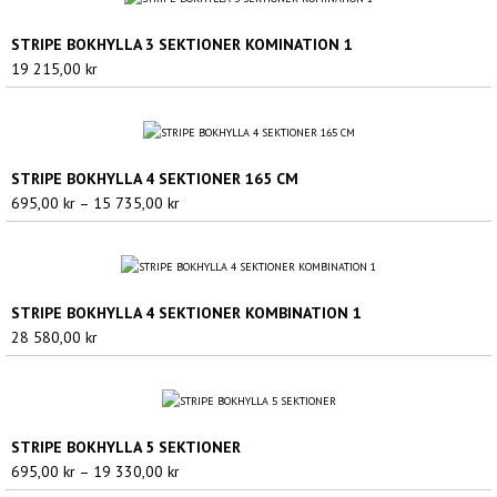
till
12
STRIPE BOKHYLLA 3 SEKTIONER KOMINATION 1
140,00 kr
19 215,00
kr
STRIPE BOKHYLLA 4 SEKTIONER 165 CM
Prisintervall:
695,00
kr
–
15 735,00
kr
695,00 kr
till
15
735,00 kr
STRIPE BOKHYLLA 4 SEKTIONER KOMBINATION 1
28 580,00
kr
STRIPE BOKHYLLA 5 SEKTIONER
Prisintervall:
695,00
kr
–
19 330,00
kr
695,00 kr